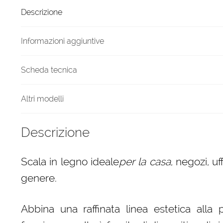
5
Descrizione
gradini
finitura
F4
Informazioni aggiuntive
tinto
Ciliegio
Scheda tecnica
quantità
Altri modelli
Descrizione
Scala in legno ideale
per la casa
, negozi, uf
genere.
Abbina una raffinata linea estetica alla p