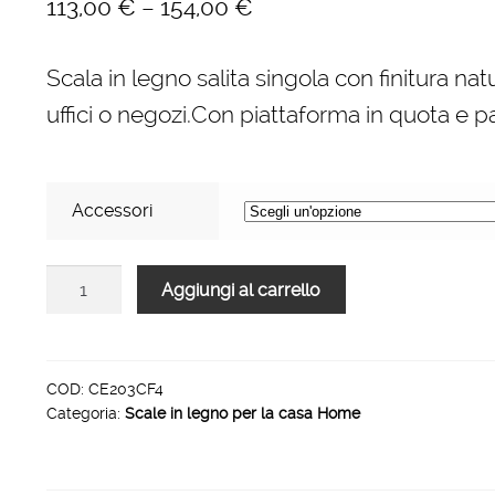
–
113,00
€
154,00
€
Scala in legno salita singola con finitura nat
uffici o negozi.Con piattaforma in quota e p
Accessori
Scale
Aggiungi al carrello
per
per
la
casa
COD:
CE203CF4
Categoria:
Scale in legno per la casa Home
HOME
in
legno