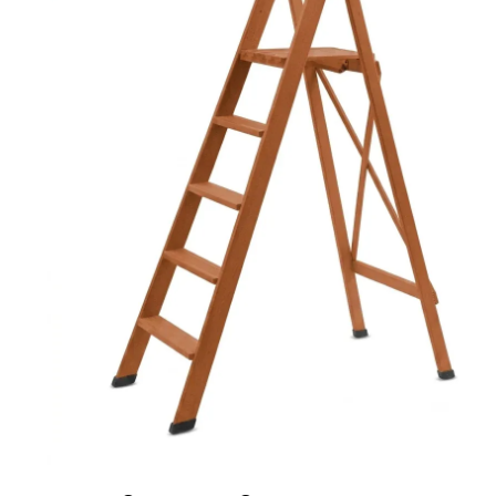
Ponteggi
Scale in alluminio
Parapetti Ringhiere Balaustre in acciaio e alluminio
Valigie
Cerniere freni per porte
Articoli per la casa
Scale per per la casa HOME in 
finitura F4 tinto Ciliegio