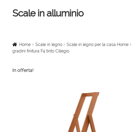
Scale in alluminio
Vai
Vai
alla
al
navigazione
contenuto
Home
Scale a chiocciola
Home
Scale in legno
Scale in legno per la casa Home
gradini finitura F4 tinto Ciliegio
Scale per interni
In offerta!
Linee vita
Scale in legno
Rampe di carico
Sollevatori