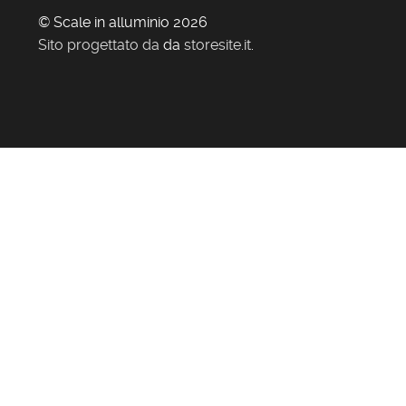
© Scale in alluminio 2026
Sito progettato da
da
storesite.it
.