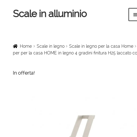
Scale in alluminio
Vai
Vai
alla
al
navigazione
contenuto
Home
Scale a chiocciola
Home
Scale in legno
Scale in legno per la casa Home
per per la casa HOME in legno 4 gradini finitura H25 laccato c
Scale per interni
In offerta!
Linee vita
Scale in legno
Rampe di carico
Sollevatori