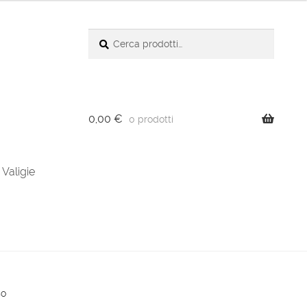
Cerca:
Cerca
0,00
€
0 prodotti
Valigie
so