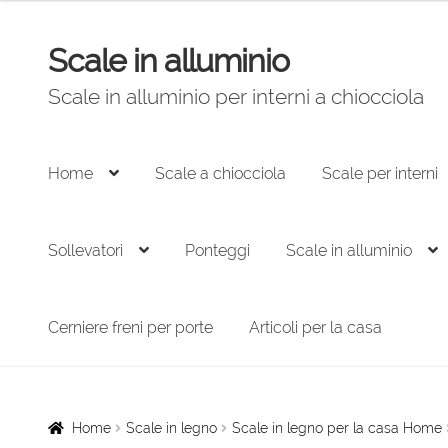
Scale in alluminio
Vai
Vai
alla
al
Scale in alluminio per interni a chiocciola
navigazione
contenuto
Home
Scale a chiocciola
Scale per interni
Sollevatori
Ponteggi
Scale in alluminio
Cerniere freni per porte
Articoli per la casa
Home
Scale in legno
Scale in legno per la casa Home