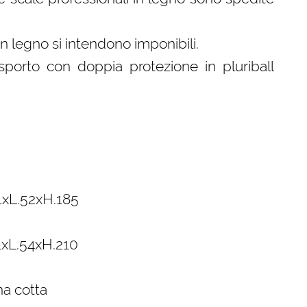
 in legno si intendono imponibili.
sporto con doppia protezione in pluriball
11xL.52xH.185
11xL.54xH.210
na cotta