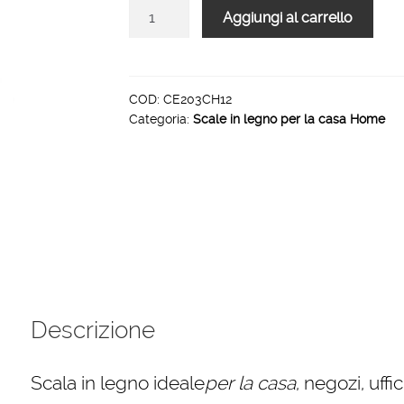
Scale
Aggiungi al carrello
per
per
la
casa
COD:
CE203CH12
Categoria:
Scale in legno per la casa Home
HOME
in
legno
5
gradini
finitura
H12
tinto
Rosso
quantità
Descrizione
Scala in legno ideale
per la casa
, negozi, uff