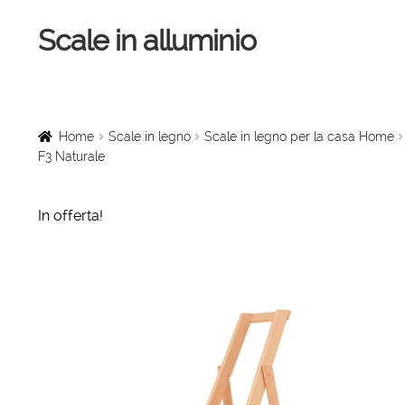
Scale in alluminio
Vai
Vai
alla
al
navigazione
contenuto
Home
Scale a chiocciola
Home
Scale in legno
Scale in legno per la casa Home
F3 Naturale
Scale per interni
In offerta!
Linee vita
Scale in legno
Rampe di carico
Sollevatori