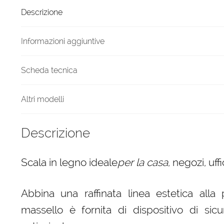
6
Descrizione
gradini
finitura
F3
Informazioni aggiuntive
Naturale
quantità
Scheda tecnica
Altri modelli
Descrizione
Scala in legno ideale
per la casa
, negozi, uf
Abbina una raffinata linea estetica alla 
massello è fornita di dispositivo di sicur