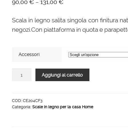
–
90,00
€
131,00
€
Scala in legno salita singola con finitura nat
negozi.Con piattaforma in quota e parapetto
Accessori
Scale
Aggiungi al carrello
per
per
la
casa
COD:
CE204CF3
Categoria:
Scale in legno per la casa Home
HOME
in
legno