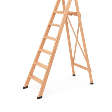
Ponteggi
Scale in alluminio
Parapetti Ringhiere Balaustre in acciaio e alluminio
Valigie
Cerniere freni per porte
Articoli per la casa
Scale per per la casa HOME in l
Naturale