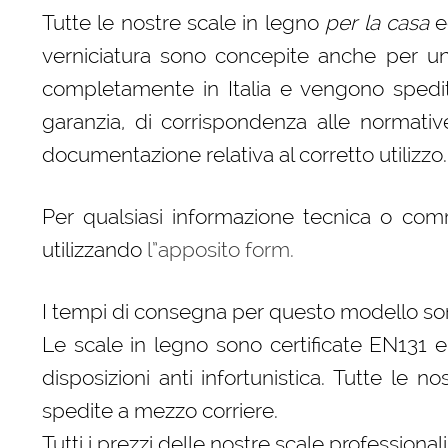
Tutte le nostre scale in legno
per la casa
e
verniciatura sono concepite anche per un
completamente in Italia e vengono spedite,
garanzia, di corrispondenza alle normativ
documentazione relativa al corretto utilizzo.
Per qualsiasi informazione tecnica o co
utilizzando
l”apposito form.
I tempi di consegna per questo modello son
Le scale in legno sono certificate EN131 e
disposizioni anti infortunistica. Tutte le n
spedite a mezzo corriere.
Tutti i prezzi delle nostre scale professional