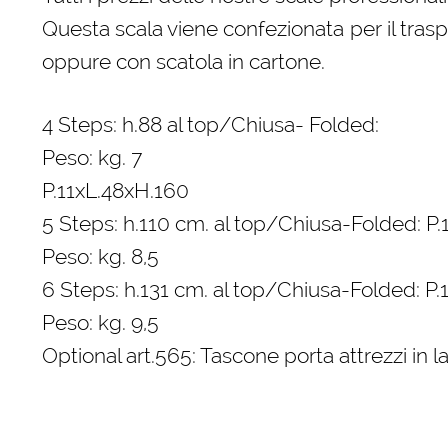
Questa scala viene confezionata per il trasp
oppure con scatola in cartone.
4 Steps: h.88 al top/Chiusa- Folded:
Peso: kg. 7
P.11xL.48xH.160
5 Steps: h.110 cm. al top/Chiusa-Folded: P
Peso: kg. 8,5
6 Steps: h.131 cm. al top/Chiusa-Folded: P.
Peso: kg. 9,5
Optional art.565: Tascone porta attrezzi in l