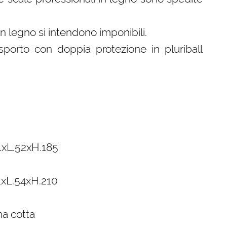
 in legno si intendono imponibili.
sporto con doppia protezione in pluriball
11xL.52xH.185
11xL.54xH.210
na cotta