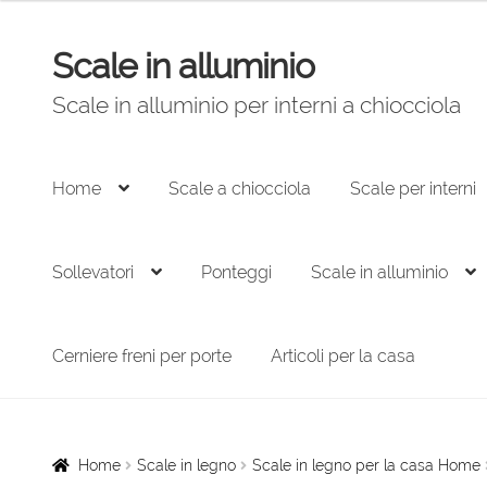
Scale in alluminio
Vai
Vai
alla
al
Scale in alluminio per interni a chiocciola
navigazione
contenuto
Home
Scale a chiocciola
Scale per interni
Sollevatori
Ponteggi
Scale in alluminio
Cerniere freni per porte
Articoli per la casa
Home
Scale in legno
Scale in legno per la casa Home