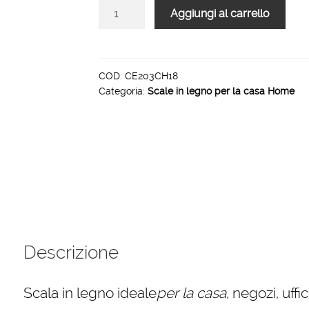
Scale
Aggiungi al carrello
per
per
la
casa
COD:
CE203CH18
Categoria:
Scale in legno per la casa Home
HOME
in
legno
5
gradini
finitura
H18
laccato
Bianco
quantità
Descrizione
Scala in legno ideale
per la casa
, negozi, uff