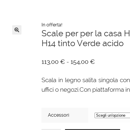
In offerta!
Scale per per la casa H
🔍
H14 tinto Verde acido
Fascia
-
113,00
€
154,00
€
di
Scala in legno salita singola con
prezzo:
uffici o negozi.Con piattaforma i
da
113,00 €
a
Accessori
154,00 €