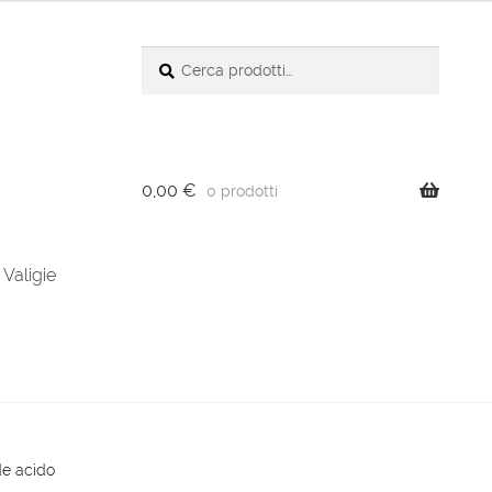
Cerca:
Cerca
0,00
€
0 prodotti
Valigie
de acido