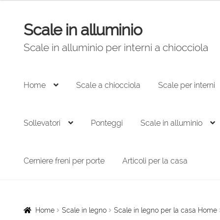
prezzo:
da
Scale in alluminio
113,00 €
Vai
Vai
a
alla
al
Scale in alluminio per interni a chiocciola
154,00 €
navigazione
contenuto
Home
Scale a chiocciola
Scale per interni
Sollevatori
Ponteggi
Scale in alluminio
Cerniere freni per porte
Articoli per la casa
Home
Scale in legno
Scale in legno per la casa Home