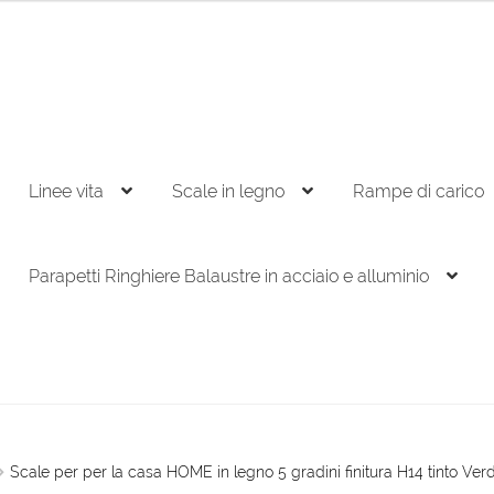
Linee vita
Scale in legno
Rampe di carico
Parapetti Ringhiere Balaustre in acciaio e alluminio
Scale per per la casa HOME in legno 5 gradini finitura H14 tinto Ver