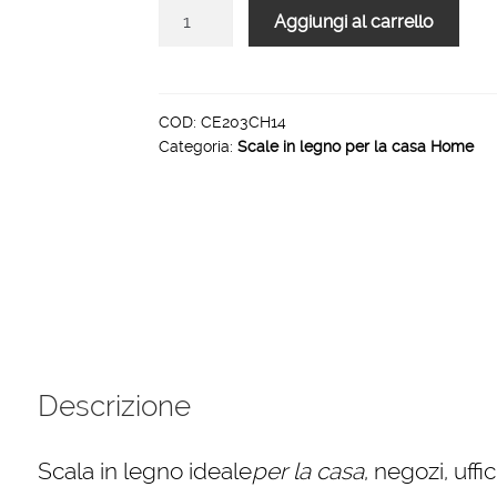
Scale
Aggiungi al carrello
per
per
la
casa
COD:
CE203CH14
Categoria:
Scale in legno per la casa Home
HOME
in
legno
5
gradini
finitura
H14
tinto
Verde
acido
Descrizione
quantità
Scala in legno ideale
per la casa
, negozi, uff