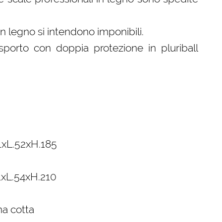
 in legno si intendono imponibili.
sporto con doppia protezione in pluriball
11xL.52xH.185
11xL.54xH.210
na cotta