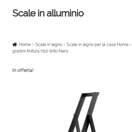
Scale in alluminio
Vai
Vai
alla
al
navigazione
contenuto
Home
Scale a chiocciola
Home
Scale in legno
Scale in legno per la casa Home
gradini finitura H20 tinto Nero
Scale per interni
In offerta!
Linee vita
Scale in legno
Rampe di carico
Sollevatori