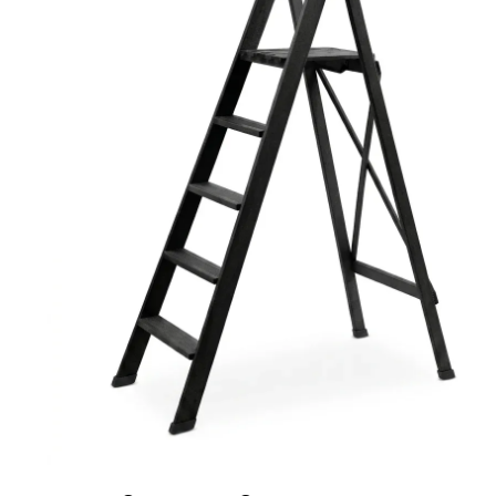
Ponteggi
Scale in alluminio
Parapetti Ringhiere Balaustre in acciaio e alluminio
Valigie
Cerniere freni per porte
Articoli per la casa
Scale per per la casa HOME in 
finitura H20 tinto Nero