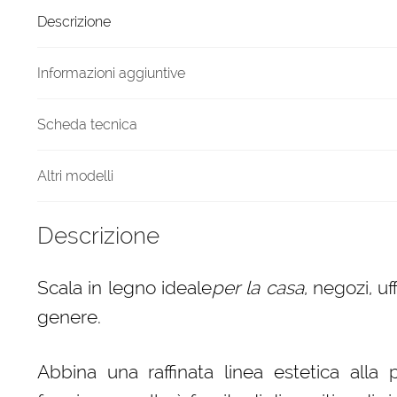
5
Descrizione
gradini
finitura
H20
Informazioni aggiuntive
tinto
Nero
Scheda tecnica
quantità
Altri modelli
Descrizione
Scala in legno ideale
per la casa
, negozi, uf
genere.
Abbina una raffinata linea estetica alla p