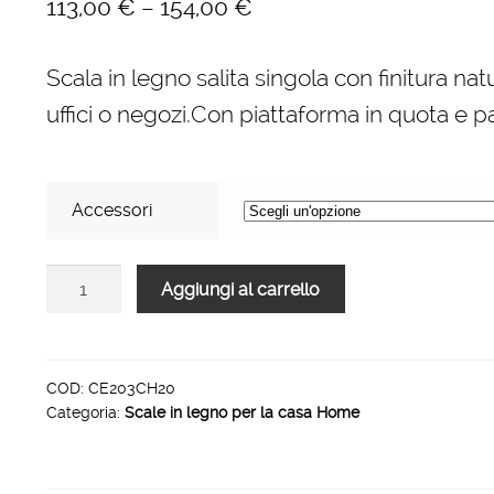
–
113,00
€
154,00
€
Scala in legno salita singola con finitura nat
uffici o negozi.Con piattaforma in quota e p
Accessori
Scale
Aggiungi al carrello
per
per
la
casa
COD:
CE203CH20
Categoria:
Scale in legno per la casa Home
HOME
in
legno