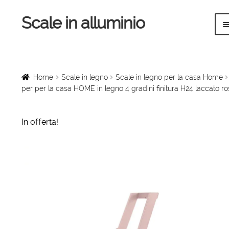
Scale in alluminio
Vai
Vai
alla
al
navigazione
contenuto
Home
Scale a chiocciola
Home
Scale in legno
Scale in legno per la casa Home
per per la casa HOME in legno 4 gradini finitura H24 laccato ro
Scale per interni
In offerta!
Linee vita
Scale in legno
Rampe di carico
Sollevatori