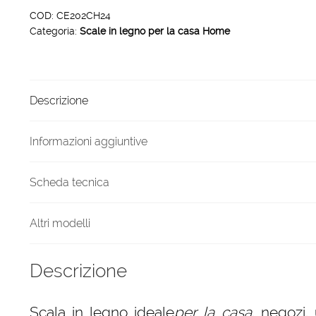
casa
COD:
CE202CH24
Categoria:
Scale in legno per la casa Home
HOME
in
legno
4
Descrizione
gradini
finitura
H24
Informazioni aggiuntive
laccato
rosa
Scheda tecnica
antico
quantità
Altri modelli
Descrizione
Scala in legno ideale
per la casa
, negozi, 