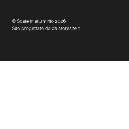
© Scale in alluminio 2026
Sito progettato da
da
storesite.it
.