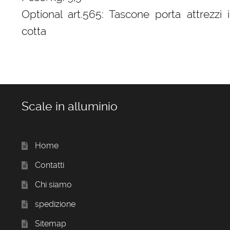
Optional art.565: Tascone porta attrezzi 
cotta
Scale in alluminio
Home
Contatti
Chi siamo
spedizione
Sitemap