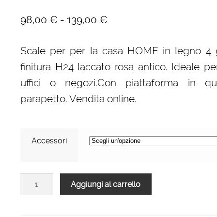
Fascia
-
98,00
€
139,00
€
di
Scale per per la casa HOME in legno 4 g
prezzo:
finitura H24 laccato rosa antico. Ideale pe
da
uffici o negozi.Con piattaforma in q
98,00 €
parapetto. Vendita online.
a
139,00 €
Accessori
Scale
Aggiungi al carrello
per
per
la