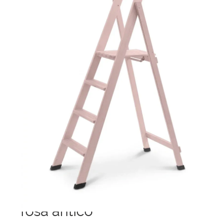
Ponteggi
Scale in alluminio
Parapetti Ringhiere Balaustre in acciaio e alluminio
Valigie
Cerniere freni per porte
Articoli per la casa
Scale per per la casa HOME in
legno 4 gradini finitura H24 la
rosa antico