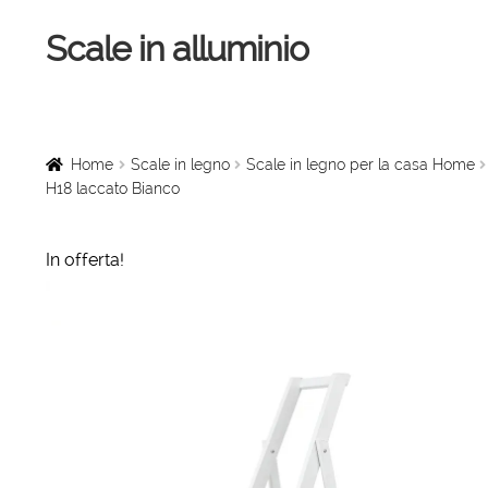
Scale in alluminio
Vai
Vai
alla
al
navigazione
contenuto
Home
Scale a chiocciola
Home
Scale in legno
Scale in legno per la casa Home
H18 laccato Bianco
Scale per interni
In offerta!
Linee vita
Scale in legno
Rampe di carico
Sollevatori