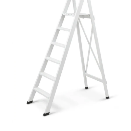
Ponteggi
Scale in alluminio
Parapetti Ringhiere Balaustre in acciaio e alluminio
Valigie
Cerniere freni per porte
Articoli per la casa
Scale per per la casa HOME in 
laccato Bianco