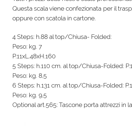
Questa scala viene confezionata per il trasp
oppure con scatola in cartone.
4 Steps: h.88 al top/Chiusa- Folded:
Peso: kg. 7
P.11xL.48xH.160
5 Steps: h.110 cm. al top/Chiusa-Folded: P
Peso: kg. 8,5
6 Steps: h.131 cm. al top/Chiusa-Folded: P.
Peso: kg. 9,5
Optional art.565: Tascone porta attrezzi in l