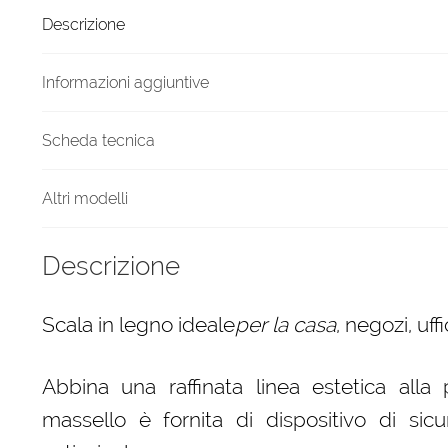
6
Descrizione
gradini
finitura
H18
Informazioni aggiuntive
laccato
Bianco
Scheda tecnica
quantità
Altri modelli
Descrizione
Scala in legno ideale
per la casa
, negozi, uf
Abbina una raffinata linea estetica alla 
massello è fornita di dispositivo di sicur