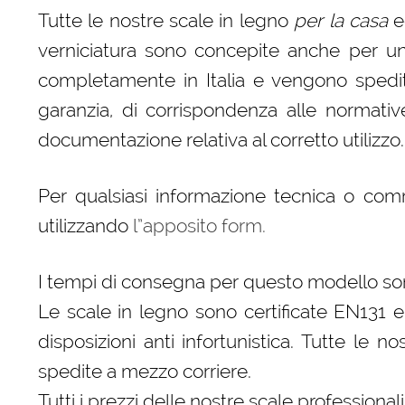
Tutte le nostre scale in legno
per la casa
e
verniciatura sono concepite anche per un
completamente in Italia e vengono spedite,
garanzia, di corrispondenza alle normativ
documentazione relativa al corretto utilizzo.
Per qualsiasi informazione tecnica o co
utilizzando
l”apposito form.
I tempi di consegna per questo modello son
Le scale in legno sono certificate EN131 e
disposizioni anti infortunistica. Tutte le n
spedite a mezzo corriere.
Tutti i prezzi delle nostre scale professional