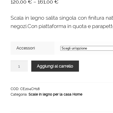
–
120,00
€
161,00
€
Scala in legno salita singola con finitura nat
negozi.Con piattaforma in quota e parapetto
Accessori
Scale
Aggiungi al carrello
per
per
la
casa
COD:
CE204CH18
Categoria:
Scale in legno per la casa Home
HOME
in
legno