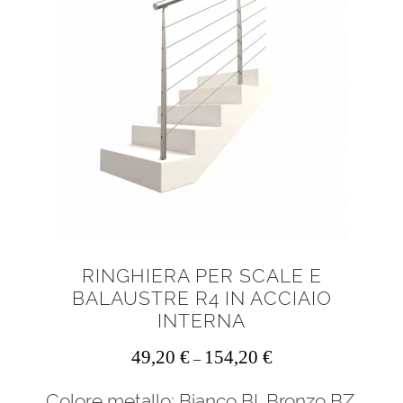
possono
essere
scelte
nella
pagina
del
prodotto
RINGHIERA PER SCALE E
BALAUSTRE R4 IN ACCIAIO
INTERNA
49,20
€
154,20
€
–
Colore metallo: Bianco BI, Bronzo BZ,