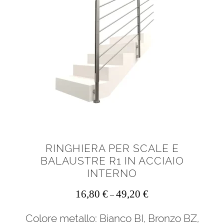
possono
essere
scelte
nella
pagina
del
prodotto
RINGHIERA PER SCALE E
BALAUSTRE R1 IN ACCIAIO
INTERNO
16,80
€
49,20
€
–
Colore metallo: Bianco BI, Bronzo BZ,