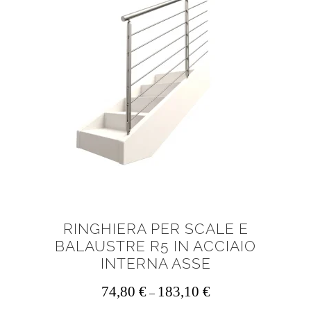
opzioni
possono
essere
scelte
nella
pagina
del
prodotto
RINGHIERA PER SCALE E
BALAUSTRE R5 IN ACCIAIO
INTERNA ASSE
74,80
€
183,10
€
–