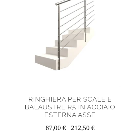
opzioni
possono
essere
scelte
nella
pagina
del
prodotto
RINGHIERA PER SCALE E
BALAUSTRE R5 IN ACCIAIO
ESTERNA ASSE
87,00
€
212,50
€
–