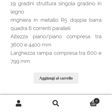
era:
è:
19 gradini struttura singola gradino in
6.004,00 €.
3.899,00 €.
legno
ringhiera in metallo R5 doppia barra
quadra 6 correnti paralleli
Altezza piano/piano compresa tra
3600 e 4400 mm
Larghezza rampa compresa tra 600 e
799 mm
Aggiungi al carrello
0
Cerca:
Cerca