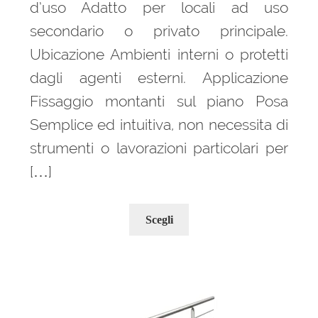
d’uso Adatto per locali ad uso
secondario o privato principale.
Ubicazione Ambienti interni o protetti
dagli agenti esterni. Applicazione
Fissaggio montanti sul piano Posa
Semplice ed intuitiva, non necessita di
strumenti o lavorazioni particolari per
[…]
Questo
Scegli
prodotto
ha
più
varianti.
Le