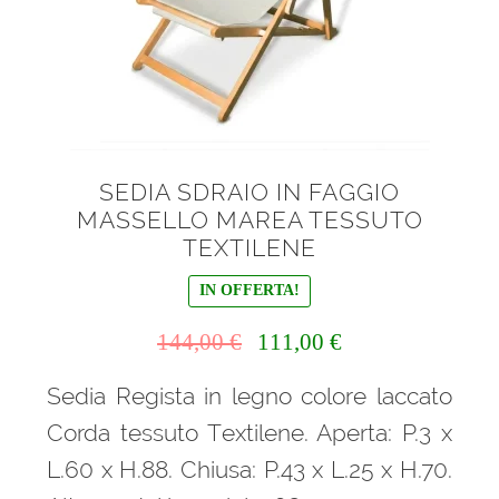
menu
Ponteggi
child
Espandi
Scale in alluminio
il
menu
Espandi
Parapetti Ringhiere Balaustre in acciaio e alluminio
child
il
SEDIA SDRAIO IN FAGGIO
menu
Valigie
MASSELLO MAREA TESSUTO
child
TEXTILENE
Cerniere freni per porte
IN OFFERTA!
Articoli per la casa
Il
Il
144,00
€
111,00
€
prezzo
prezzo
Sedia Regista in legno colore laccato
originale
attuale
era:
è:
Corda tessuto Textilene. Aperta: P.3 x
144,00 €.
111,00 €.
L.60 x H.88. Chiusa: P.43 x L.25 x H.70.