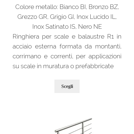
Colore metallo: Bianco BI, Bronzo BZ,
Grezzo GR, Grigio GI, Inox Lucido IL,
Inox Satinato IS, Nero NE
Ringhiera per scale e balaustre R1 in
acciaio esterna formata da montanti,
corrimano e correnti, per applicazioni
su scale in muratura o prefabbricate
Questo
Scegli
prodotto
ha
più
varianti.
Le
opzioni