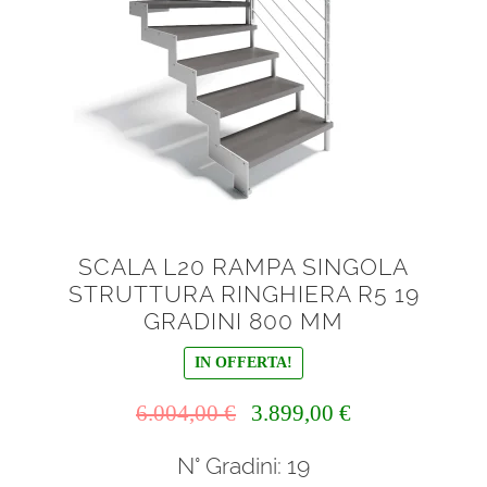
SCALA L20 RAMPA SINGOLA
STRUTTURA RINGHIERA R5 19
GRADINI 800 MM
IN OFFERTA!
Il
Il
6.004,00
€
3.899,00
€
prezzo
prezzo
N° Gradini: 19
originale
attuale