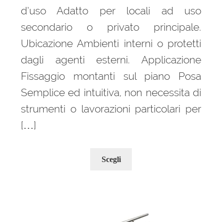
d’uso Adatto per locali ad uso
secondario o privato principale.
Ubicazione Ambienti interni o protetti
dagli agenti esterni. Applicazione
Fissaggio montanti sul piano Posa
Semplice ed intuitiva, non necessita di
strumenti o lavorazioni particolari per
[…]
Questo
Scegli
prodotto
ha
più
varianti.
Le