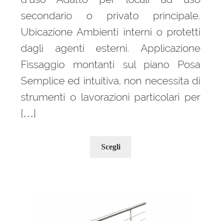
secondario o privato principale.
Ubicazione Ambienti interni o protetti
dagli agenti esterni. Applicazione
Fissaggio montanti sul piano Posa
Semplice ed intuitiva, non necessita di
strumenti o lavorazioni particolari per
[…]
Questo
Scegli
prodotto
ha
più
varianti.
Le
opzioni