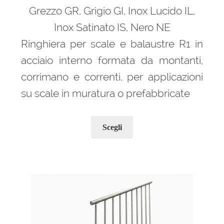
Grezzo GR, Grigio GI, Inox Lucido IL,
Inox Satinato IS, Nero NE
Ringhiera per scale e balaustre R1 in
acciaio interno formata da montanti,
corrimano e correnti, per applicazioni
su scale in muratura o prefabbricate
Questo
Scegli
prodotto
ha
più
varianti.
Le
opzioni
possono
essere