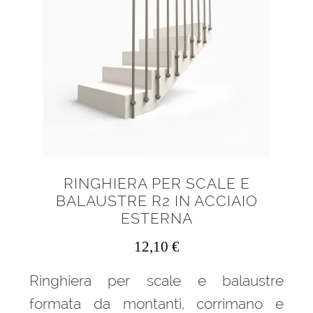
scelte
nella
pagina
del
prodotto
RINGHIERA PER SCALE E
BALAUSTRE R2 IN ACCIAIO
ESTERNA
12,10
€
Ringhiera per scale e balaustre
formata da montanti, corrimano e